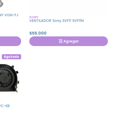
NY VGN-FJ
SONY
VENTILADOR Sony SVF11 SVF11N
$55.000
Agregar
Agotado
PC-EB