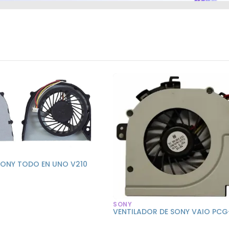
SONY TODO EN UNO V210
SONY
VENTILADOR DE SONY VAIO PCG