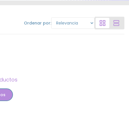
Ordenar por:
oductos
tos