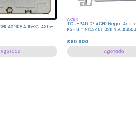
ACER
TOUHPAD DE ACER Negro Aspire
R ASPIRE A115-32 A315-
R3-131T NC.24611.02E 450.06506
$60.000
Agotado
Agotado