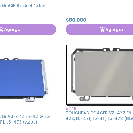
ER ASPIRE E5-475 E5-
$80.000
Agregar
Agregar
ACER
TOUCHPAD DE ACER V3-472 E5-
ER V3-472 E5-421G E5-
422, E5-471, E5-411, E5-473 (B
411, E5-473 (AZUL)