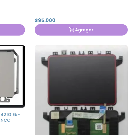
$95.000
Agregar
421G E5-
LANCO