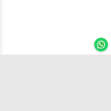
Carrito
(
0
productos,
0
unidades)
Tu tienda de confianza con los mejores
productos y el mejor servicio.