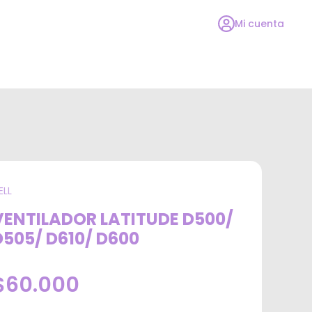
Mi cuenta
ELL
VENTILADOR LATITUDE D500/
D505/ D610/ D600
$60.000