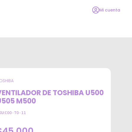
Mi cuenta
OSHIBA
VENTILADOR DE TOSHIBA U500
U505 M500
KU:
COO-TO-11
$45.000