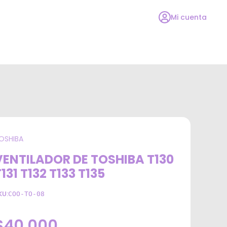
Mi cuenta
OSHIBA
VENTILADOR DE TOSHIBA T130
131 T132 T133 T135
KU:
COO-TO-08
$40.000