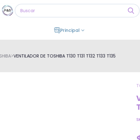
Principal
SHIBA
>
VENTILADOR DE TOSHIBA T130 T131 T132 T133 T135
T
T
S