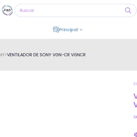
Principal
NY
>
VENTILADOR DE SONY VGN-CR VGNCR
S
S