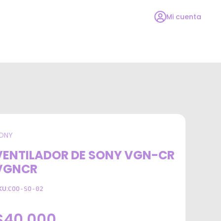
Mi cuenta
ONY
VENTILADOR DE SONY VGN-CR
VGNCR
KU:
COO-SO-02
$40.000