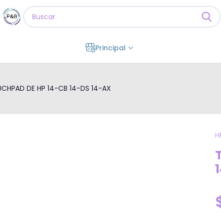
Principal
CHPAD DE HP 14-CB 14-DS 14-AX
H