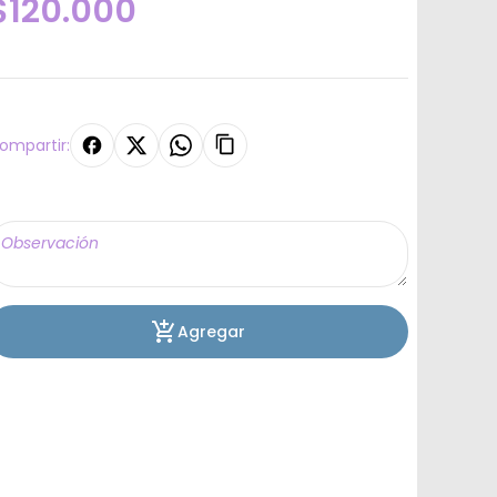
$120.000
ompartir:
Agregar