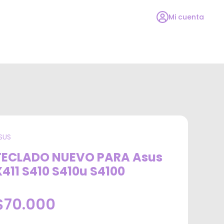
Mi cuenta
SUS
TECLADO NUEVO PARA Asus
X411 S410 S410u S4100
$70.000