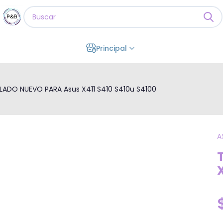
Principal
LADO NUEVO PARA Asus X411 S410 S410u S4100
A