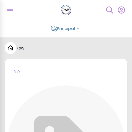
Principal
>
sw
sw