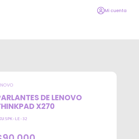
Mi cuenta
ENOVO
PARLANTES DE LENOVO
THINKPAD X270
KU:
SPK-LE-32
$90.000