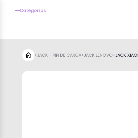
Categorías
>
JACK - PIN DE CARGA
>
JACK LENOVO
>
JACK XIAOM