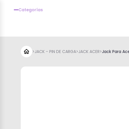
Categorías
>
JACK - PIN DE CARGA
>
JACK ACER
>
Jack Para Ac