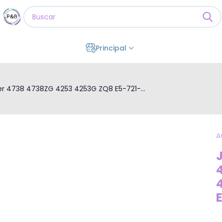
Principal
er 4738 4738ZG 4253 4253G ZQ8 E5-721-...
A
E