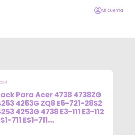
Mi cuenta
CER
Jack Para Acer 4738 4738ZG
4253 4253G ZQ8 E5-721-28S2
4253 4253G 4738 E3-111 E3-112
S1-711 ES1-711
...