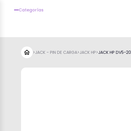
Categorías
>
JACK - PIN DE CARGA
>
JACK HP
>
JACK HP DV5-2