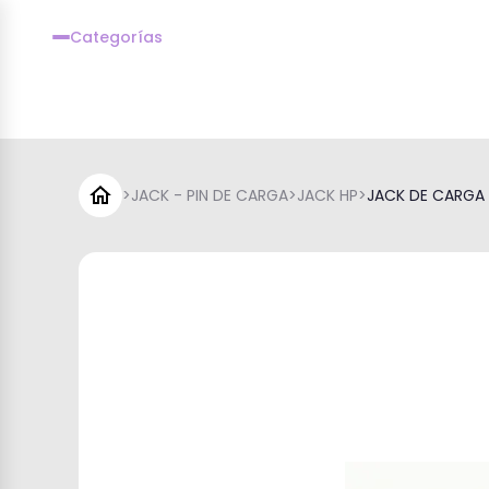
Categorías
>
JACK - PIN DE CARGA
>
JACK HP
>
JACK DE CARGA