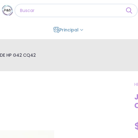
Principal
 DE HP G42 CQ42
H