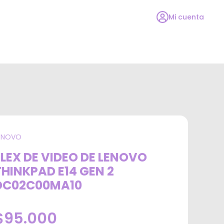
Mi cuenta
ENOVO
FLEX DE VIDEO DE LENOVO
THINKPAD E14 GEN 2
DC02C00MA10
$95.000