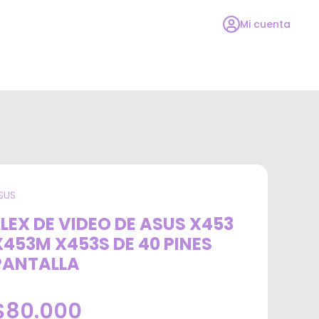
Mi cuenta
SUS
FLEX DE VIDEO DE ASUS X453
X453M X453S DE 40 PINES
PANTALLA
$80.000