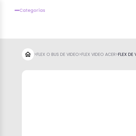
Categorías
>
FLEX O BUS DE VIDEO
>
FLEX VIDEO ACER
>
FLEX DE V