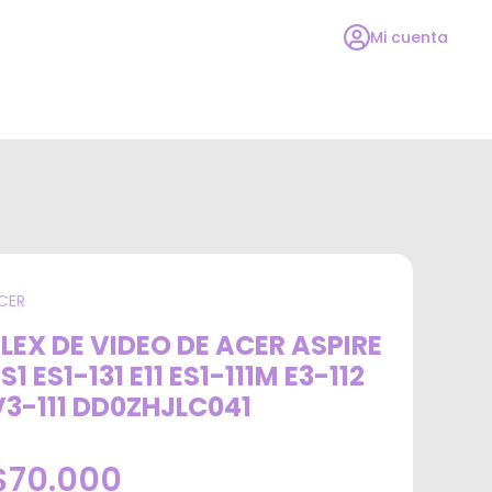
Mi cuenta
CER
FLEX DE VIDEO DE ACER ASPIRE
S1 ES1-131 E11 ES1-111M E3-112
V3-111 DD0ZHJLC041
$70.000