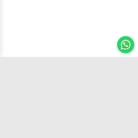
Carrito
(
0
productos,
0
unidades)
Tu tienda de confianza con los mejores
productos y el mejor servicio.
SÍGUENOS EN: