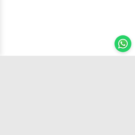
Carrito
(
0
productos,
0
unidades)
Tu tienda de confianza con los mejores
productos y el mejor servicio.
SÍGUENOS EN: