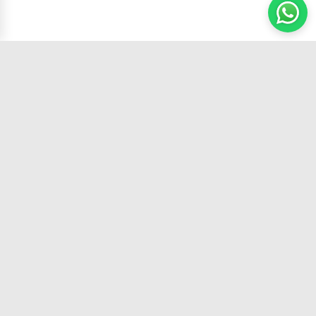
Carrito
(
0
productos,
0
unidades)
Tu tienda de confianza con los mejores
productos y el mejor servicio.
SÍGUENOS EN:
CATEGORÍAS
Todo
ACCESORIOS
BATERIAS ORIGINALES