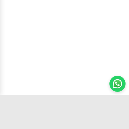
Carrito
(
0
productos,
0
unidades)