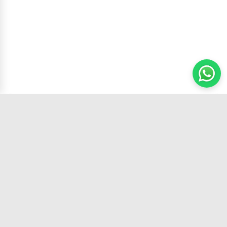
Carrito
(
0
productos,
0
unidades)
Tu tienda de confianza con los mejores
productos y el mejor servicio.
SÍGUENOS EN: