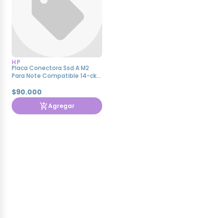
HP
Placa Conectora Ssd A M2
Para Note Compatible 14-ck
14-an 6050a27
$90.000
Agregar