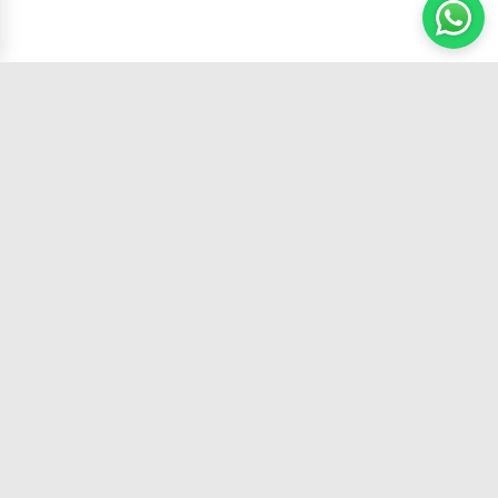
Carrito
(
0
productos,
0
unidades)
Tu tienda de confianza con los mejores
productos y el mejor servicio.
SÍGUENOS EN:
CATEGORÍAS
Todo
ACCESORIOS
BATERIAS ORIGINALES