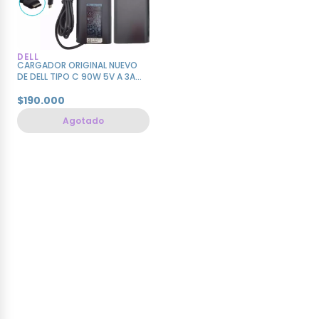
DELL
CARGADOR ORIGINAL NUEVO
DE DELL TIPO C 90W 5V A 3A
15V A 3A 9V A 3A 20V A 4.5A
$190.000
Agotado