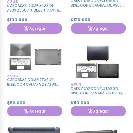
CARCASAS COMPLETAS SIN
ASUS
BISEL CON BISAGRAS DE ASUS
CARCASAS COMPLETAS DE
VIVOBOOK X420 X420A X420U
ASUS X550C + BISEL + CAMRA
+BISAGRAS
$100.000
$130.000
Agregar
Agregar
ASUS
CARCASAS COMPLETAS SIN
BISEL CON CAMARA DE ASUS
ASUS
CARCASAS COMPLETAS SIN
VIVOBOOK UX433FAC
BISEL CON CAMARA Y PUERTO
USB DE ASUS X507 X507MA
$90.000
$110.000
A507
Agregar
Agregar