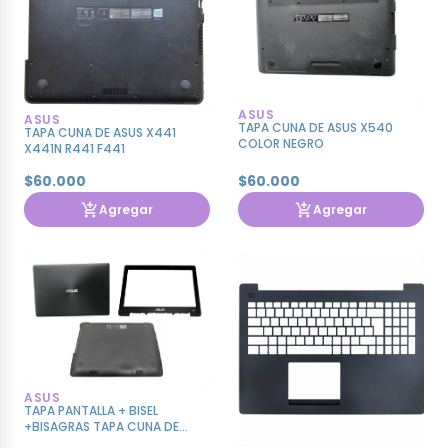
ASUS
ASUS
TAPA CUNA DE ASUS X540
TAPA CUNA DE ASUS X441
COLOR NEGRO
X441N R441 F441
$60.000
$60.000
Agregar
Agregar
ASUS
TAPA PANTALLA + BISEL
+BISAGRAS TAPA CUNA DE
ASUSS X453 X453MA X453A