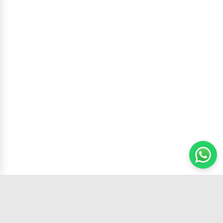
Carrito
(
0
productos,
0
unidades)