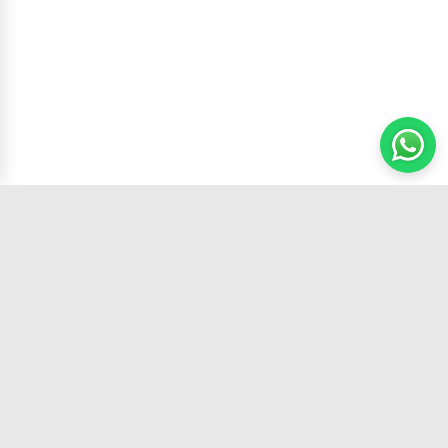
Carrito
(
0
productos,
0
unidades)
Tu tienda de confianza con los mejores
productos y el mejor servicio.
SÍGUENOS EN: