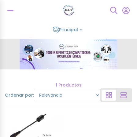
Principal
1 Productos
Ordenar por: