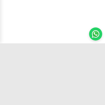
Carrito
(
0
productos,
0
unidades)
Tu tienda de confianza con los mejores
productos y el mejor servicio.
SÍGUENOS EN: