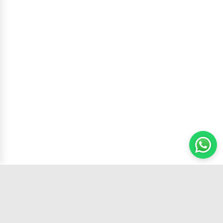
Carrito
(
0
productos,
0
unidades)