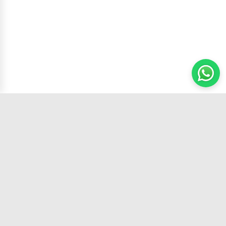
Carrito
(
0
productos,
0
unidades)
Tu tienda de confianza con los mejores
productos y el mejor servicio.
SÍGUENOS EN: