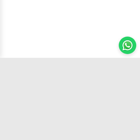
Carrito
(
0
productos,
0
unidades)
Tu tienda de confianza con los mejores
productos y el mejor servicio.
SÍGUENOS EN: