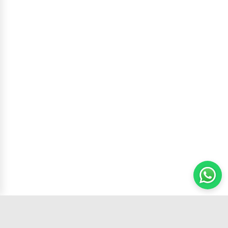
Carrito
(
0
productos,
0
unidades)