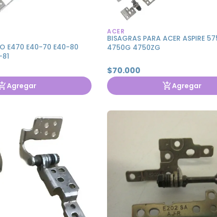
ACER
BISAGRAS PARA ACER ASPIRE 57
O E470 E40-70 E40-80
4750G 4750ZG
-81
$70.000
Agregar
Agregar