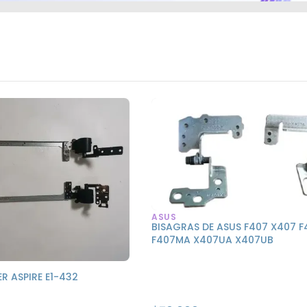
ASUS
BISAGRAS DE ASUS F407 X407 
F407MA X407UA X407UB
R ASPIRE E1-432