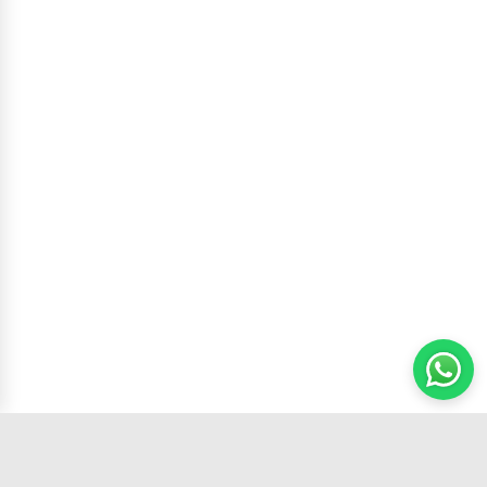
Carrito
(
0
productos,
0
unidades)