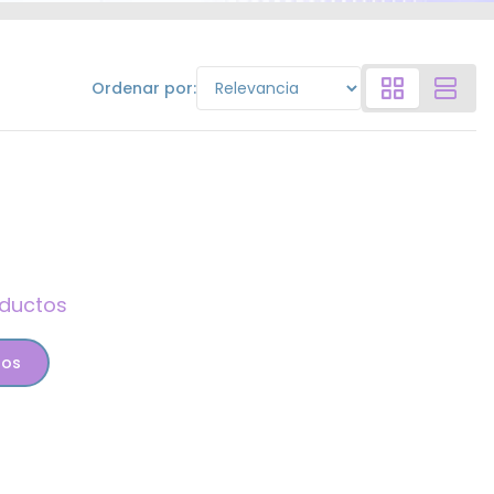
Ordenar por:
oductos
tos